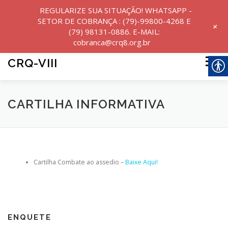
REGULARIZE SUA SITUAÇÃO! WHATSAPP -
SETOR DE COBRANÇA : (79)-99800-4268 E
+
(79) 98131-0886. E-MAIL:
cobranca@crq8.org.br
Pular
para
CRQ-VIII
Menu
o
conteúdo
INICIO
INSTITUCIONAL
NOTÍCIAS
CARTILHA INFORMATIVA
SERVIÇOS
Cartilha Combate ao assedio –
Baixe Aqui!
TRANSPARÊNCIA E PRESTAÇÃO DE CONTAS
PERGUNTAS FREQUENTES
ENQUETE