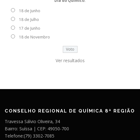
Dia do Químico:
18 de Junho
18 de Julho
17 de Junho
18 de Novembro
Ver resultados
CONSELHO REGIONAL DE QUÍMICA 8ª REGIÃO
Travessa Sálvio Oliveira, 34
Bairro: Suíssa | CEP: 49050-700
Telefone:(79) 3302-7085