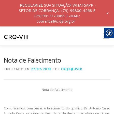
REGULARIZE SUA SITUAÇÃO! WHATSAPP -
SETOR DE COBRANÇA : (79)-99800-4268 E
+
(79) 98131-0886. E-MAIL:
cobranca@crq8.org.br
Pular
para
CRQ-VIII
Menu
o
conteúdo
INICIO
INSTITUCIONAL
NOTÍCIAS
Nota de Falecimento
PUBLICADO EM
27/02/2020
POR
CRQ8@USER
SERVIÇOS
Nota de Falecimento
TRANSPARÊNCIA E PRESTAÇÃO DE CONTAS
Comunicamos, com pesar, o falecimento do químico, Dr. Antonio Celso
PERGUNTAS FREQUENTES
Spínola Costa, ocorrido no final da tarde desta quarta-feira de cinzas,