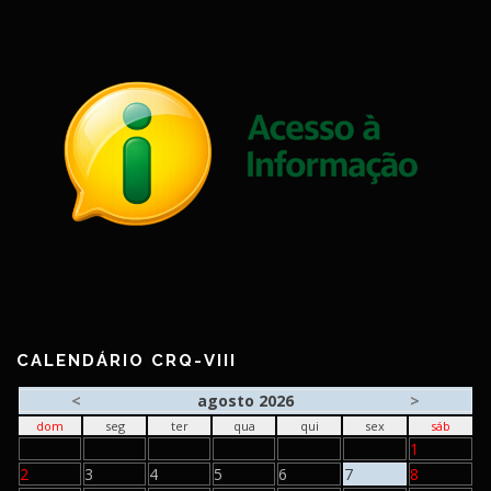
CALENDÁRIO CRQ-VIII
<
agosto 2026
>
dom
seg
ter
qua
qui
sex
sáb
1
2
3
4
5
6
7
8