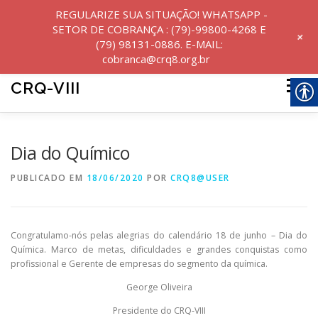
REGULARIZE SUA SITUAÇÃO! WHATSAPP -
SETOR DE COBRANÇA : (79)-99800-4268 E
+
(79) 98131-0886. E-MAIL:
cobranca@crq8.org.br
Pular
para
CRQ-VIII
Menu
o
conteúdo
INICIO
INSTITUCIONAL
NOTÍCIAS
Dia do Químico
PUBLICADO EM
18/06/2020
POR
CRQ8@USER
SERVIÇOS
Congratulamo-nós pelas alegrias do calendário 18 de junho – Dia do
TRANSPARÊNCIA E PRESTAÇÃO DE CONTAS
Química. Marco de metas, dificuldades e grandes conquistas como
profissional e Gerente de empresas do segmento da química.
George Oliveira
PERGUNTAS FREQUENTES
Presidente do CRQ-VIII