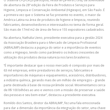
O Sistema CFQ/CRQs participou, nesta terça-feira (13/8), da solenidade
de abertura da 28ª edição da Feira de Produtos e Serviços para
Higiene, Limpeza e Conservação Ambiental (Higiexpo), em São Paulo. É
a primeira vez que o Sistema se faz presente no evento, o maior da
PESQUISA DE SATISFAÇÃO
CONTATO
América Latina na área de produtos de higiene e limpeza, reunindo
fabricantes, desenvolvedores e interessados no tema de forma geral.
São mais de 17mil m2 de área de feira e 155 expositores cadastrados.
Na abertura, Nathalia Ueno, presidente-executiva para a gestão 2024
da Associação Brasileira para o Mercado de Limpeza Profissional
(ABRALIMP) destacou a pujança do setor e a importância de eventos
como a Higiexpo, tendo como parâmetro os índices crescentes de
utilização dos produtos dessa natureza nos lares brasileiros.
“É importante destacar que o nosso mercado é composto por mais de
63 mil empresas, entre prestadores de serviços, fabricantes e
importadores de máquinas e equipamentos, acessórios, distribuidores,
a indústria química, gerando mais de um milhão de empregos – grande
parte destinada à base de nossa pirâmide social. Movimentamos cerca
de R$ 100 bilhões ao ano e viemos com a missão de preservar a saúde
das pessoas e seu bem-estar”, destacou a presidente-executiva.
Romildo dos Santos, diretor da ABRALIMP, fez uma fala emocionada
para dar a dimensão da importância da integração do setor, uma chave