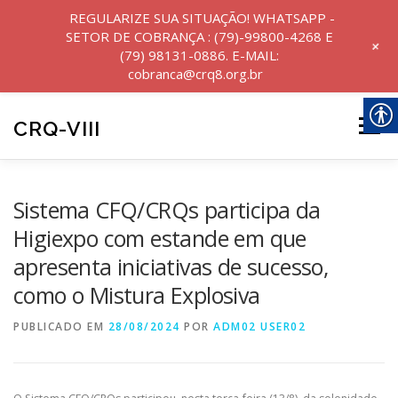
REGULARIZE SUA SITUAÇÃO! WHATSAPP -
SETOR DE COBRANÇA : (79)-99800-4268 E
+
(79) 98131-0886. E-MAIL:
cobranca@crq8.org.br
Pular
para
CRQ-VIII
Menu
o
conteúdo
INICIO
INSTITUCIONAL
NOTÍCIAS
Sistema CFQ/CRQs participa da
Higiexpo com estande em que
apresenta iniciativas de sucesso,
SERVIÇOS
como o Mistura Explosiva
PUBLICADO EM
TRANSPARÊNCIA E PRESTAÇÃO DE CONTAS
28/08/2024
POR
ADM02 USER02
PERGUNTAS FREQUENTES