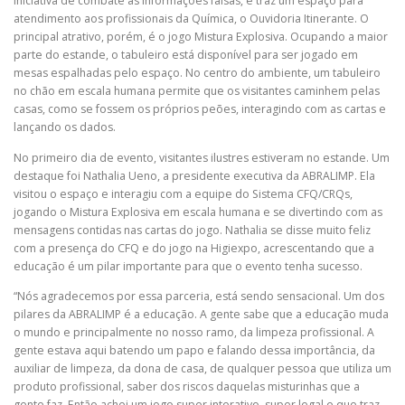
iniciativa de combate às informações falsas, e traz um espaço para
atendimento aos profissionais da Química, o Ouvidoria Itinerante. O
principal atrativo, porém, é o jogo Mistura Explosiva. Ocupando a maior
parte do estande, o tabuleiro está disponível para ser jogado em
mesas espalhadas pelo espaço. No centro do ambiente, um tabuleiro
no chão em escala humana permite que os visitantes caminhem pelas
casas, como se fossem os próprios peões, interagindo com as cartas e
lançando os dados.
No primeiro dia de evento, visitantes ilustres estiveram no estande. Um
destaque foi Nathalia Ueno, a presidente executiva da ABRALIMP. Ela
visitou o espaço e interagiu com a equipe do Sistema CFQ/CRQs,
jogando o Mistura Explosiva em escala humana e se divertindo com as
mensagens contidas nas cartas do jogo. Nathalia se disse muito feliz
com a presença do CFQ e do jogo na Higiexpo, acrescentando que a
educação é um pilar importante para que o evento tenha sucesso.
“Nós agradecemos por essa parceria, está sendo sensacional. Um dos
pilares da ABRALIMP é a educação. A gente sabe que a educação muda
o mundo e principalmente no nosso ramo, da limpeza profissional. A
gente estava aqui batendo um papo e falando dessa importância, da
auxiliar de limpeza, da dona de casa, de qualquer pessoa que utiliza um
produto profissional, saber dos riscos daquelas misturinhas que a
gente faz. Então achei um jogo super interativo, super legal e que traz