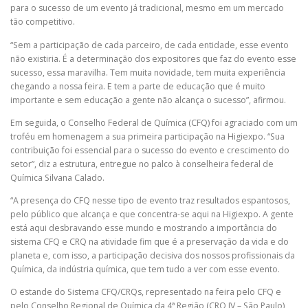
para o sucesso de um evento já tradicional, mesmo em um mercado
tão competitivo.
“Sem a participação de cada parceiro, de cada entidade, esse evento
não existiria. É a determinação dos expositores que faz do evento esse
sucesso, essa maravilha. Tem muita novidade, tem muita experiência
chegando a nossa feira. E tem a parte de educação que é muito
importante e sem educação a gente não alcança o sucesso”, afirmou.
Em seguida, o Conselho Federal de Química (CFQ) foi agraciado com um
troféu em homenagem a sua primeira participação na Higiexpo. “Sua
contribuição foi essencial para o sucesso do evento e crescimento do
setor”, diz a estrutura, entregue no palco à conselheira federal de
Química Silvana Calado.
“A presença do CFQ nesse tipo de evento traz resultados espantosos,
pelo público que alcança e que concentra-se aqui na Higiexpo. A gente
está aqui desbravando esse mundo e mostrando a importância do
sistema CFQ e CRQ na atividade fim que é a preservação da vida e do
planeta e, com isso, a participação decisiva dos nossos profissionais da
Química, da indústria química, que tem tudo a ver com esse evento.
O estande do Sistema CFQ/CRQs, representado na feira pelo CFQ e
pelo Conselho Regional de Química da 4ª Região (CRQ IV – São Paulo),