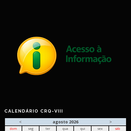
CALENDÁRIO CRQ-VIII
<
agosto 2026
>
dom
seg
ter
qua
qui
sex
sáb