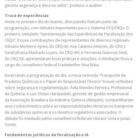
garanta segurança e ética no setor”, pontuou o auditor.
Troca de experiências
Ainda no primeiro dia do evento, dois painéis fizeram parte da
programação, com debates importantes para o Sistema CFQ/CRQs. O
primeiro, intitulado “Apresentação das Experiências de Fiscalização dos
CRQs”, trouxe contribuições de representantes de diversos regionais.
Adriano Monteiro Ayres, do CRQ-XII; Ana Catarina Amorim, do CRQ-I;
Sarah Jéssica Machado Lopes, do CRQ-XIV; e Fernanda Guinossi Sesti,
do CRQ-XX, apresentaram boas práticas e soluções. A mediação ficou a
cargo do conselheiro federal Franksteffen Silva Maia.
Encerrando a programação do dia, a mesa-redonda “Transporte de
Produtos Químicos e o Papel do Responsável Técnico” trouxe reflexões
sobre segurança e regulamentação. Ádla Mendes Ferreira, Profissional
da Química, e Luiz Shizuo Harayashiki, gerente de gestão empresarial
da Associação Brasileira da Indústria Química (Abiquim), compartilharam
seus conhecimentos sobre as responsabilidades técnicas no transporte
de substâncias químicas e os desafios regulatórios associados. O
debate foi mediado pelos conselheiros federais Ubiracir Lima e Jonas
Comin.
Fundamentos jurídicos da fiscalização e IA