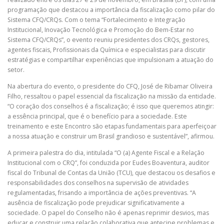
programação que destacou a importância da fiscalização como pilar do
Sistema CFQ/CRQs. Com o tema “Fortalecimento e Integração
PESQUISA DE SATISFAÇÃO
CONTATO
Institucional, Inovação Tecnológica e Promoção do Bem-Estar no
Sistema CFQ/CRQs”, o evento reuniu presidentes dos CRQs, gestores,
agentes fiscais, Profissionais da Química e especialistas para discutir
estratégias e compartilhar experiências que impulsionam a atuação do
setor.
Na abertura do evento, o presidente do CFQ, José de Ribamar Oliveira
Filho, ressaltou o papel essencial da fiscalização na missão da entidade.
“O coração dos conselhos é a fiscalização; é isso que queremos atingir:
a essência principal, que é o benefício para a sociedade. Este
treinamento e este Encontro são etapas fundamentais para aperfeiçoar
a nossa atuação e construir um Brasil grandioso e sustentável”, afirmou.
A primeira palestra do dia, intitulada “O (a) Agente Fiscal e a Relação
Institucional com o CRQ”, foi conduzida por Eudes Boaventura, auditor
fiscal do Tribunal de Contas da União (TCU), que destacou os desafios e
responsabilidades dos conselhos na supervisão de atividades
regulamentadas, frisando a importância de ações preventivas. “A
ausência de fiscalização pode prejudicar significativamente a
sociedade. O papel do Conselho não é apenas reprimir desvios, mas
educar e construir uma relação colaborativa que antecipe problemas e