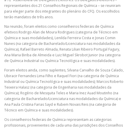
representantes dos 21 Conselhos Regionais de Química – se reuniram
para eleger parte dos integrantes do plenário do CFQ. Os escolhidos
PESQUISA DE SATISFAÇÃO
CONTATO
terão mandatos de três anos.
​Na reunião, foram eleitos como conselheiros federais de Química
efetivos Rodrigo Alan de Moura Rodrigues (categoria de Técnico em
Química e suas modalidades), Lenilda Ferreira Costa e Jonas Comin
Nunes (na categoria de Bacharelado/Licenciatura nas modalidades da
Química), Rafael Barreto Almada, Renata Lilian Ribeiro Portugal Fagury,
Ana Maria Biriba de Almeida e Luiz Miguel Skrobot Junior (na categoria
de Química Industrial ou Química Tecnológica e suas modalidades).
Foram eleitos ainda, como suplentes, Silvana Carvalho de Souza Calado,
Ubiracir Fernandes Lima Filho e Raquel Fiori (na categoria de Química
Industrial ou Química Tecnológica e suas modalidades); Marcos Roberto
Teixeira Halasz (na categoria de Engenharia nas modalidades da
Química); Rogério de Mesquita Teles e Maria Inez Auad Moutinho (na
categoria de Bacharelado/Licenciatura nas modalidades da Química) e
Ana Paula Cristina Farias Sayd e Rubem Novais Reis (na categoria de
Técnico em Química e suas modalidades).
Os conselheiros federais de Química representam as categorias
profissionais, provenientes de cada uma das jurisdições dos Conselhos