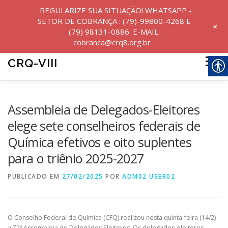
REGULARIZE SUA SITUAÇÃO! WHATSAPP -
SETOR DE COBRANÇA : (79)-99800-4268 E
+
(79) 98131-0886. E-MAIL:
cobranca@crq8.org.br
Pular
para
CRQ-VIII
Menu
o
conteúdo
INICIO
INSTITUCIONAL
NOTÍCIAS
Assembleia de Delegados-Eleitores
elege sete conselheiros federais de
Química efetivos e oito suplentes
SERVIÇOS
para o triênio 2025-2027
PUBLICADO EM
TRANSPARÊNCIA E PRESTAÇÃO DE CONTAS
27/02/2025
POR
ADM02 USER02
PERGUNTAS FREQUENTES
O Conselho Federal de Química (CFQ) realizou nesta quinta-feira (14/2)
a 72ª Assembleia de Delegados Eleitores. Os delegados-eleitores –