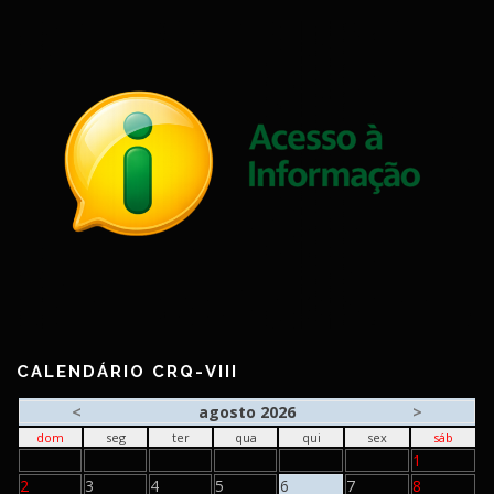
CALENDÁRIO CRQ-VIII
<
agosto 2026
>
dom
seg
ter
qua
qui
sex
sáb
1
2
3
4
5
6
7
8