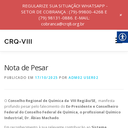
REGULARIZE SUA SITUAÇÃO! WHATSAPP -
SETOR DE COBRANÇA : (79)-99800-4268 E
+
(79) 98131-0886. E-MAIL:
cobranca@crq8.org.br
Pular
para
CRQ-VIII
Menu
o
conteúdo
INICIO
INSTITUCIONAL
NOTÍCIAS
Nota de Pesar
PUBLICADO EM
17/10/2025
POR
ADM02 USER02
SERVIÇOS
O
Conselho Regional de Química da VIII Região/SE,
manifesta
TRANSPARÊNCIA E PRESTAÇÃO DE CONTAS
profundo pesar pelo falecimento do
Ex-Presidente e Conselheiro
Federal do Conselho Federal de Química, o profissional Químico
Industrial, Dr. Ábias Machado
.
PERGUNTAS FREQUENTES
Em reconhecimento à sua relevante contribuição ao
Sistema