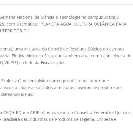
2º Semana Nacional de Ciência e Tecnologia no campus Aracaju
e 2025, com a temática: “PLANETA ÁGUA: CULTURA OCEÂNICA PARA
TERRITÓRIO ”
iental, uma iniciativa do Comitê de Resíduos Sólidos do campus
ustrial Florilda Vieira da Silva, que também atua como conselheira do
VIII/SE) e chefe da Fiscalização.
 Explosiva”, desenvolvido com o propósito de informar e
 os riscos à saúde associados a misturas caseiras de produtos de
clareando ideias.”
ema CFQ/CRQ e a ABIPLA, envolvendo o Conselho Federal de Química,
Brasileira das Indústrias de Produtos de Higiene, Limpeza e