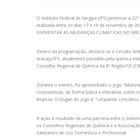
O Instituto Federal de Sergipe (IFS) promove a 2
realizada entre os dias 17 e 19 de novembro d
ENFRENTAR AS MUDANÇAS CLIMÁTICAS NO MEU 
Dentro da programação, destaca-se o Circuito Amb
Aracaju/IFS, atualmente presidido pela química ind
Conselho Regional de Química da 8ª Região/SE (CRQ 
Durante o evento, foi apresentado o jogo “Mistura
conscientizar, de forma lúdica e interativa, sobre
limpeza. O slogan do jogo é: “Limpando conceitos, 
A ação é resultado de uma parceria entre o Sist
os Conselhos Regionais de Química e a Associação 
Saneantes de Uso Doméstico e Profissional.