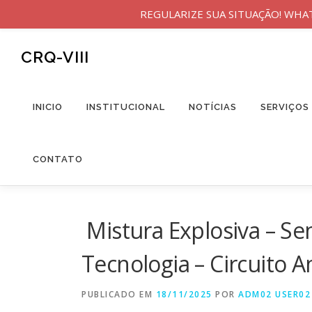
REGULARIZE SUA SITUAÇÃO! WHATSA
Pular
para
CRQ-VIII
o
conteúdo
INICIO
INSTITUCIONAL
NOTÍCIAS
SERVIÇOS
CONTATO
Mistura Explosiva – Se
Tecnologia – Circuito A
PUBLICADO EM
18/11/2025
POR
ADM02 USER02