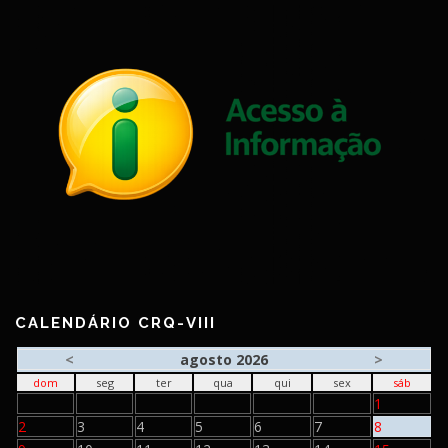
CALENDÁRIO CRQ-VIII
<
agosto 2026
>
dom
seg
ter
qua
qui
sex
sáb
1
2
3
4
5
6
7
8